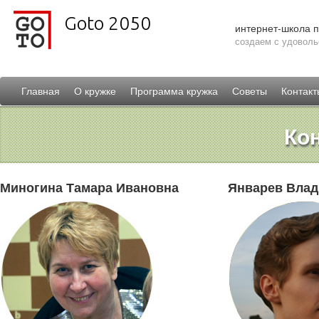
Goto 2050
интернет-школа 
создаем с удоволь
Главная
О кружке
Программа кружка
Советы
Контакт
Ко
Миногина Тамара Ивановна
Январев Влад