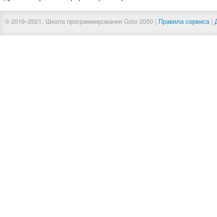
© 20
19–202
1, Школа программирования Goto 2050 |
Правила сервиса
|