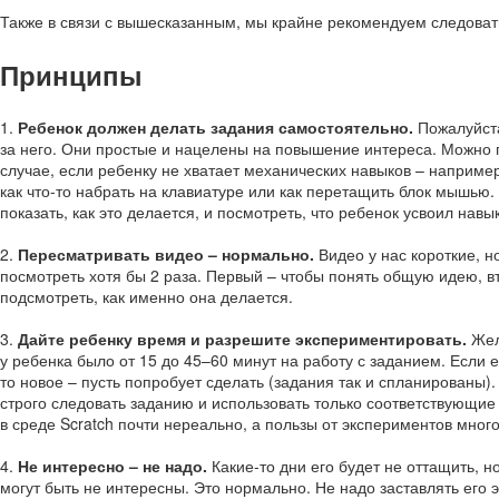
Также в связи с вышесказанным, мы крайне рекомендуем следова
Принципы
1.
Ребенок должен делать задания самостоятельно.
Пожалуйста
за него. Они простые и нацелены на повышение интереса. Можно 
случае, если ребенку не хватает механических навыков – например
как что-то набрать на клавиатуре или как перетащить блок мышью.
показать, как это делается, и посмотреть, что ребенок усвоил навык
2.
Пересматривать видео – нормально.
Видео у нас короткие, н
посмотреть хотя бы 2 раза. Первый – чтобы понять общую идею, в
подсмотреть, как именно она делается.
3.
Дайте ребенку время и разрешите экспериментировать.
Жел
у ребенка было от 15 до
45–60
минут на работу с заданием. Если е
то новое – пусть попробует сделать (задания так и спланированы).
строго следовать заданию и использовать только соответствующие 
в среде Scratch почти нереально, а пользы от экспериментов много
4.
Не интересно – не надо.
Какие-то дни его будет не оттащить, н
могут быть не интересны. Это нормально. Не надо заставлять его 