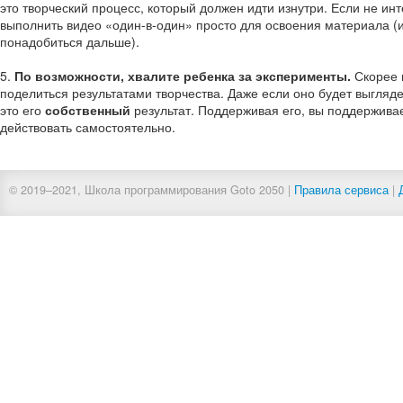
это творческий процесс, который должен идти изнутри. Если не ин
выполнить видео «один-в-один» просто для освоения материала (и
понадобиться дальше).
5.
По возможности, хвалите ребенка за эксперименты.
Скорее в
поделиться результатами творчества. Даже если оно будет выгляде
это его
собственный
результат. Поддерживая его, вы поддержива
действовать самостоятельно.
© 20
19–202
1, Школа программирования Goto 2050 |
Правила сервиса
|